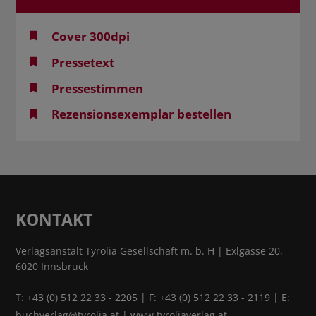
Cover 300dpi
Pressetext
Pressestimmen
Rezensionsexemplar bestellen
KONTAKT
Verlagsanstalt Tyrolia Gesellschaft m. b. H | Exlgasse 20,
6020 Innsbruck
T:
+43 (0) 512 22 33 - 2205
| F: +43 (0) 512 22 33 - 2119 | E:
buchverlag@tyrolia.at
|
www.tyroliaverlag.at