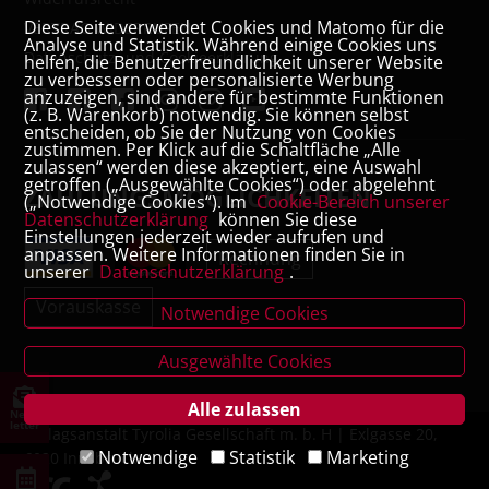
Diese Seite verwendet Cookies und Matomo für die
VERTRAG WIDERRUFEN
Analyse und Statistik. Während einige Cookies uns
Datenschutz- und Cookieerklärung
helfen, die Benutzerfreundlichkeit unserer Website
zu verbessern oder personalisierte Werbung
anzuzeigen, sind andere für bestimmte Funktionen
(z. B. Warenkorb) notwendig. Sie können selbst
entscheiden, ob Sie der Nutzung von Cookies
zustimmen. Per Klick auf die Schaltfläche „Alle
zulassen“ werden diese akzeptiert, eine Auswahl
getroffen („Ausgewählte Cookies“) oder abgelehnt
ZAHLUNGSMÖGLICHKEITEN
(„Notwendige Cookies“). Im
Cookie-Bereich unserer
Datenschutzerklärung
können Sie diese
Einstellungen jederzeit wieder aufrufen und
anpassen. Weitere Informationen finden Sie in
Rechnung
unserer
Datenschutzerklärung
.
Vorauskasse
Notwendige Cookies
Ausgewählte Cookies
Alle zulassen
News
letter
Verlagsanstalt Tyrolia Gesellschaft m. b. H | Exlgasse 20,
Notwendige
Statistik
Marketing
6020 Innsbruck