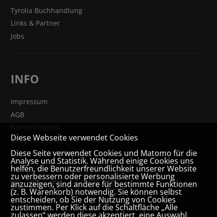
Tyrolia Buchhandlung
Links & Partner
Jobs
INFO
Impressum
AGB
Barrierefreiheit
Diese Webseite verwendet Cookies
Widerrufsrecht
Diese Seite verwendet Cookies und Matomo für die
VERTRAG WIDERRUFEN
Analyse und Statistik. Während einige Cookies uns
Datenschutz- und Cookieerklärung
helfen, die Benutzerfreundlichkeit unserer Website
zu verbessern oder personalisierte Werbung
anzuzeigen, sind andere für bestimmte Funktionen
(z. B. Warenkorb) notwendig. Sie können selbst
entscheiden, ob Sie der Nutzung von Cookies
zustimmen. Per Klick auf die Schaltfläche „Alle
zulassen“ werden diese akzeptiert, eine Auswahl