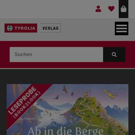
LEBEN & GLAUBE
BERGE & KULTUR
KOCHEN & GESUNDHEIT
KINDER- & JUGENDBUCH
VERLAG
IDEEN & BEGLEITMATERIAL