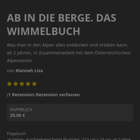
AB IN DIE BERGE. DAS
WIMMELBUCH
Was man in den Alpen alles entdecken und erleben kann,
ab 2 Jahren, in Zusammenarbeit mit dem Österreichischen
Alpenverein
von
Manneh Lisa
1 Rezension
Rezension verfassen
(
)
PAPPBUCH
20.00 €
Pappbuch
16 Seiten; durchgehend farbig illustriert; 32.5 cm x 24 cm; ab 2 Jahre