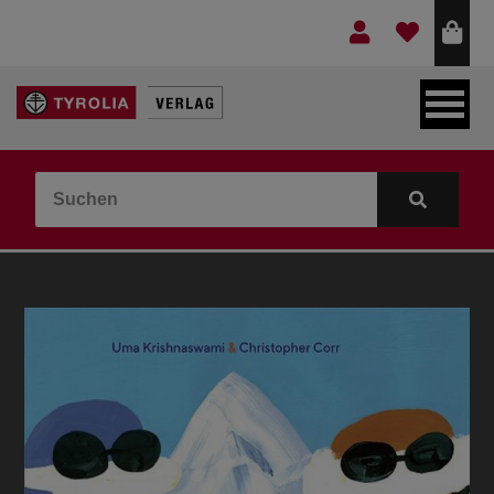
LEBEN & GLAUBE
BERGE & KULTUR
KOCHEN & GESUNDHEIT
KINDER- & JUGENDBUCH
VERLAG
IDEEN & BEGLEITMATERIAL