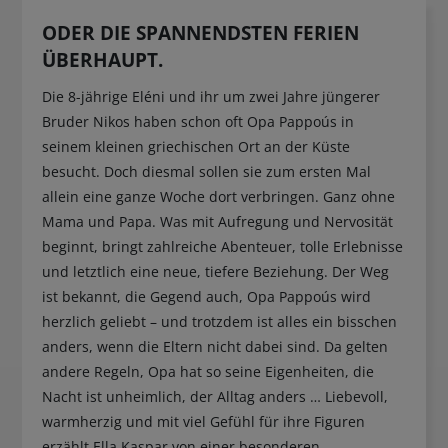
ODER DIE SPANNENDSTEN FERIEN
ÜBERHAUPT.
Die 8-jährige Eléni und ihr um zwei Jahre jüngerer
Bruder Nikos haben schon oft Opa Pappoús in
seinem kleinen griechischen Ort an der Küste
besucht. Doch diesmal sollen sie zum ersten Mal
allein eine ganze Woche dort verbringen. Ganz ohne
Mama und Papa. Was mit Aufregung und Nervosität
beginnt, bringt zahlreiche Abenteuer, tolle Erlebnisse
und letztlich eine neue, tiefere Beziehung. Der Weg
ist bekannt, die Gegend auch, Opa Pappoús wird
herzlich geliebt – und trotzdem ist alles ein bisschen
anders, wenn die Eltern nicht dabei sind. Da gelten
andere Regeln, Opa hat so seine Eigenheiten, die
Nacht ist unheimlich, der Alltag anders … Liebevoll,
warmherzig und mit viel Gefühl für ihre Figuren
erzählt Ella Kaspar von einer besonderen