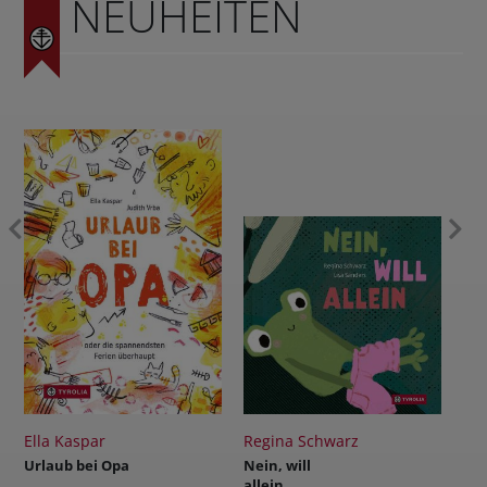
NEUHEITEN
Ella Kaspar
Regina Schwarz
Rein
Urlaub bei Opa
Nein, will
Das 
allein
sieg