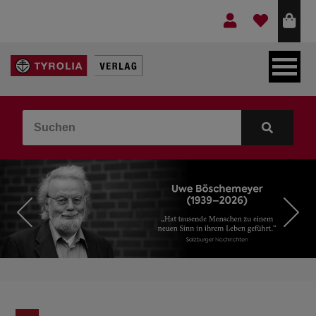
LEBEN & GLAUBE
BERGE & KULTUR
KOCHEN & GESUNDHEIT
KINDER- & JUGENDBUCH
VERLAG
IDEEN & BEGLEITMATERIAL