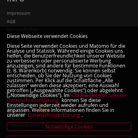
Impressum
AGB
Barrierefreiheit
Diese Webseite verwendet Cookies
Widerrufsrecht
Diese Seite verwendet Cookies und Matomo für die
VERTRAG WIDERRUFEN
Analyse und Statistik. Während einige Cookies uns
Datenschutz- und Cookieerklärung
helfen, die Benutzerfreundlichkeit unserer Website
zu verbessern oder personalisierte Werbung
anzuzeigen, sind andere für bestimmte Funktionen
(z. B. Warenkorb) notwendig. Sie können selbst
entscheiden, ob Sie der Nutzung von Cookies
zustimmen. Per Klick auf die Schaltfläche „Alle
zulassen“ werden diese akzeptiert, eine Auswahl
getroffen („Ausgewählte Cookies“) oder abgelehnt
ZAHLUNGSMÖGLICHKEITEN
(„Notwendige Cookies“). Im
Cookie-Bereich unserer
Datenschutzerklärung
können Sie diese
Einstellungen jederzeit wieder aufrufen und
anpassen. Weitere Informationen finden Sie in
Rechnung
unserer
Datenschutzerklärung
.
Vorauskasse
Notwendige Cookies