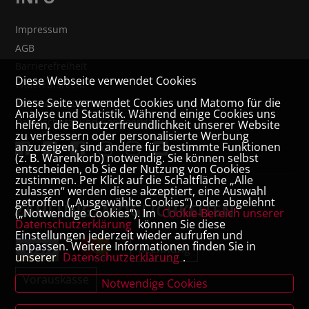
Impressum
AGB
Barrierefreiheit
Diese Webseite verwendet Cookies
Widerrufsrecht
Diese Seite verwendet Cookies und Matomo für die
VERTRAG WIDERRUFEN
Analyse und Statistik. Während einige Cookies uns
Datenschutz- und Cookieerklärung
helfen, die Benutzerfreundlichkeit unserer Website
zu verbessern oder personalisierte Werbung
anzuzeigen, sind andere für bestimmte Funktionen
(z. B. Warenkorb) notwendig. Sie können selbst
entscheiden, ob Sie der Nutzung von Cookies
zustimmen. Per Klick auf die Schaltfläche „Alle
zulassen“ werden diese akzeptiert, eine Auswahl
getroffen („Ausgewählte Cookies“) oder abgelehnt
ZAHLUNGSMÖGLICHKEITEN
(„Notwendige Cookies“). Im
Cookie-Bereich unserer
Datenschutzerklärung
können Sie diese
Einstellungen jederzeit wieder aufrufen und
anpassen. Weitere Informationen finden Sie in
Rechnung
unserer
Datenschutzerklärung
.
Vorauskasse
Notwendige Cookies