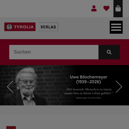
LEBEN & GLAUBE
BERGE & KULTUR
KOCHEN & GESUNDHEIT
KINDER- & JUGENDBUCH
VERLAG
IDEEN & BEGLEITMATERIAL