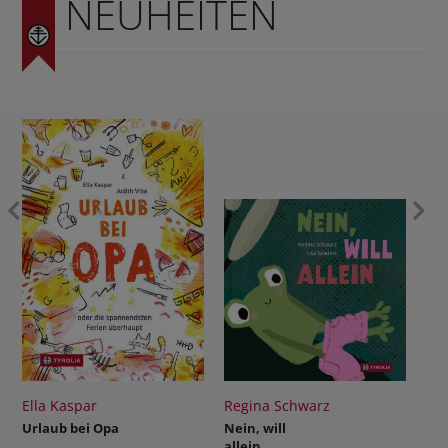
NEUHEITEN
Regina Schwarz
Reinhold Stecher
Opa
Nein, will
Das Licht wird
allein
siegen