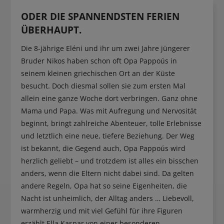
ODER DIE SPANNENDSTEN FERIEN
ÜBERHAUPT.
Die 8-jährige Eléni und ihr um zwei Jahre jüngerer
Bruder Nikos haben schon oft Opa Pappoús in
seinem kleinen griechischen Ort an der Küste
besucht. Doch diesmal sollen sie zum ersten Mal
allein eine ganze Woche dort verbringen. Ganz ohne
Mama und Papa. Was mit Aufregung und Nervosität
beginnt, bringt zahlreiche Abenteuer, tolle Erlebnisse
und letztlich eine neue, tiefere Beziehung. Der Weg
ist bekannt, die Gegend auch, Opa Pappoús wird
herzlich geliebt – und trotzdem ist alles ein bisschen
anders, wenn die Eltern nicht dabei sind. Da gelten
andere Regeln, Opa hat so seine Eigenheiten, die
Nacht ist unheimlich, der Alltag anders … Liebevoll,
warmherzig und mit viel Gefühl für ihre Figuren
erzählt Ella Kaspar von einer besonderen