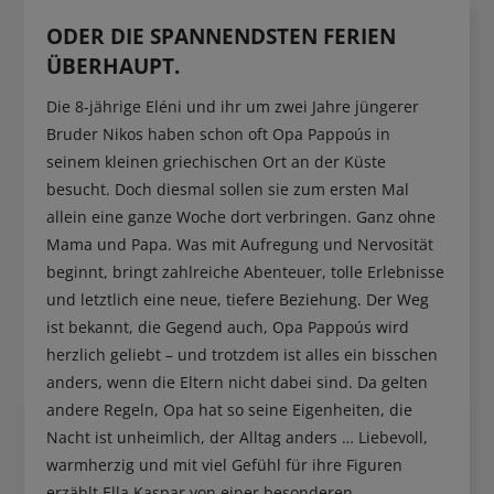
ODER DIE SPANNENDSTEN FERIEN
ÜBERHAUPT.
Die 8-jährige Eléni und ihr um zwei Jahre jüngerer
Bruder Nikos haben schon oft Opa Pappoús in
seinem kleinen griechischen Ort an der Küste
besucht. Doch diesmal sollen sie zum ersten Mal
allein eine ganze Woche dort verbringen. Ganz ohne
Mama und Papa. Was mit Aufregung und Nervosität
beginnt, bringt zahlreiche Abenteuer, tolle Erlebnisse
und letztlich eine neue, tiefere Beziehung. Der Weg
ist bekannt, die Gegend auch, Opa Pappoús wird
herzlich geliebt – und trotzdem ist alles ein bisschen
anders, wenn die Eltern nicht dabei sind. Da gelten
andere Regeln, Opa hat so seine Eigenheiten, die
Nacht ist unheimlich, der Alltag anders … Liebevoll,
warmherzig und mit viel Gefühl für ihre Figuren
erzählt Ella Kaspar von einer besonderen