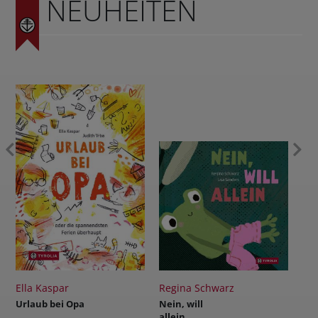
NEUHEITEN
Ella Kaspar
Regina Schwarz
Rei
Urlaub bei Opa
Nein, will
Das
allein
sie