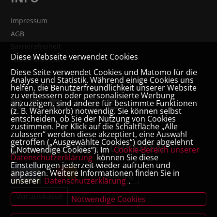
Impressum
AGB
Barrierefreiheit
Diese Webseite verwendet Cookies
Widerrufsrecht
Diese Seite verwendet Cookies und Matomo für die
VERTRAG WIDERRUFEN
Analyse und Statistik. Während einige Cookies uns
Datenschutz- und Cookieerklärung
helfen, die Benutzerfreundlichkeit unserer Website
zu verbessern oder personalisierte Werbung
anzuzeigen, sind andere für bestimmte Funktionen
(z. B. Warenkorb) notwendig. Sie können selbst
entscheiden, ob Sie der Nutzung von Cookies
zustimmen. Per Klick auf die Schaltfläche „Alle
zulassen“ werden diese akzeptiert, eine Auswahl
getroffen („Ausgewählte Cookies“) oder abgelehnt
ZAHLUNGSMÖGLICHKEITEN
(„Notwendige Cookies“). Im
Cookie-Bereich unserer
Datenschutzerklärung
können Sie diese
Einstellungen jederzeit wieder aufrufen und
anpassen. Weitere Informationen finden Sie in
Rechnung
unserer
Datenschutzerklärung
.
Vorauskasse
Notwendige Cookies