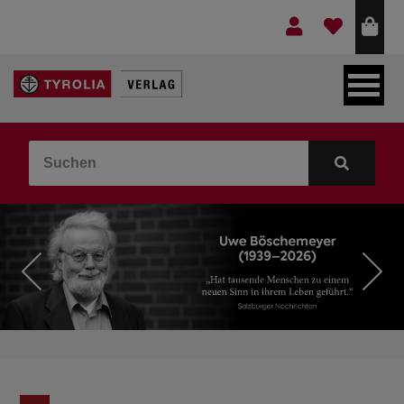
LEBEN & GLAUBE
BERGE & KULTUR
KOCHEN & GESUNDHEIT
KINDER- & JUGENDBUCH
VERLAG
IDEEN & BEGLEITMATERIAL