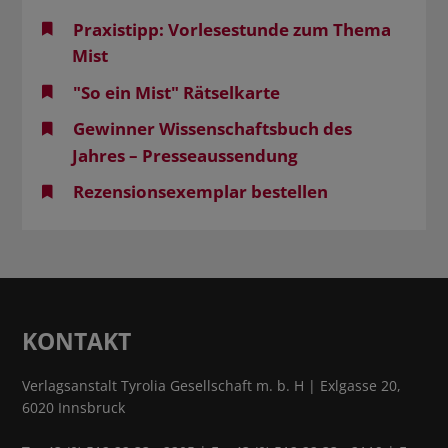
Praxistipp: Vorlesestunde zum Thema
Mist
"So ein Mist" Rätselkarte
Gewinner Wissenschaftsbuch des
Jahres – Presseaussendung
Rezensionsexemplar bestellen
KONTAKT
Verlagsanstalt Tyrolia Gesellschaft m. b. H | Exlgasse 20,
6020 Innsbruck