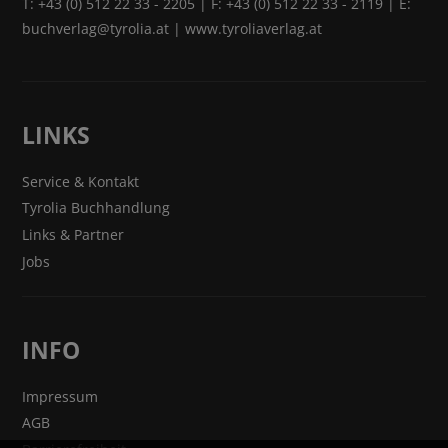
T:
+43 (0) 512 22 33 - 2205
| F: +43 (0) 512 22 33 - 2119 | E:
buchverlag@tyrolia.at
|
www.tyroliaverlag.at
LINKS
Service & Kontakt
Tyrolia Buchhandlung
Links & Partner
Jobs
INFO
Impressum
AGB