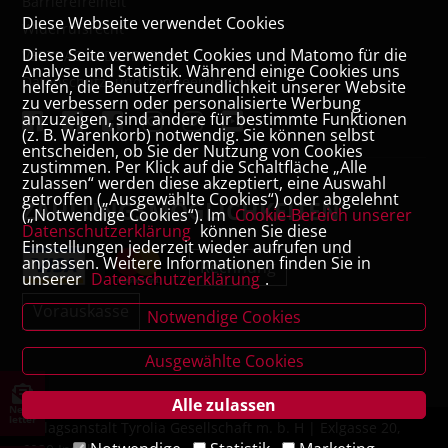
Barrierefreiheit
Diese Webseite verwendet Cookies
Widerrufsrecht
Diese Seite verwendet Cookies und Matomo für die
VERTRAG WIDERRUFEN
Analyse und Statistik. Während einige Cookies uns
Datenschutz- und Cookieerklärung
helfen, die Benutzerfreundlichkeit unserer Website
zu verbessern oder personalisierte Werbung
anzuzeigen, sind andere für bestimmte Funktionen
(z. B. Warenkorb) notwendig. Sie können selbst
entscheiden, ob Sie der Nutzung von Cookies
zustimmen. Per Klick auf die Schaltfläche „Alle
zulassen“ werden diese akzeptiert, eine Auswahl
getroffen („Ausgewählte Cookies“) oder abgelehnt
ZAHLUNGSMÖGLICHKEITEN
(„Notwendige Cookies“). Im
Cookie-Bereich unserer
Datenschutzerklärung
können Sie diese
Einstellungen jederzeit wieder aufrufen und
anpassen. Weitere Informationen finden Sie in
Rechnung
unserer
Datenschutzerklärung
.
Vorauskasse
Notwendige Cookies
Ausgewählte Cookies
Alle zulassen
News
letter
Verlagsanstalt Tyrolia Gesellschaft m. b. H | Exlgasse 20,