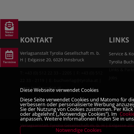
News
letter
KONTAKT
LINKS
Verlagsanstalt Tyrolia Gesellschaft m. b.
Service & Ko
H | Exlgasse 20, 6020 Innsbruck
Tyrolia Buc
Termine
Links & Part
T:
+43 (0) 512 22 33 - 2205
| F: +43 (0) 512
Jobs
22 33 - 2119 | E:
buchverlag@tyrolia.at
|
www.tyroliaverlag.at
Diese Webseite verwendet Cookies
Diese Seite verwendet Cookies und Matomo für die 
verbessern oder personalisierte Werbung anzuzeig
Sie der Nutzung von Cookies zustimmen. Per Klick a
oder abgelehnt („Notwendige Cookies“). Im
Cooki
anpassen. Weitere Informationen finden Sie in un
Verlagsanstalt Tyrolia Gesellschaft m. b. H | Exlgasse 20
Notwendige Cookies