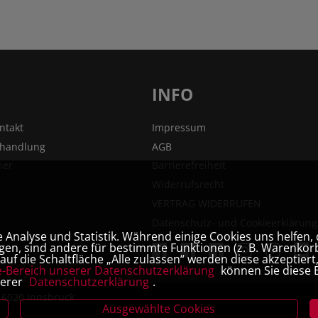
INFO
ntakt
Impressum
hhandlung
AGB
ner
Barrierefreiheit
Widerrufsrecht
VERTRAG WIDERRUFEN
Datenschutz- und Cookieerklärung
Analyse und Statistik. Während einige Cookies uns helfen, 
en, sind andere für bestimmte Funktionen (z. B. Warenkorb
uf die Schaltfläche „Alle zulassen“ werden diese akzeptier
e-Bereich unserer Datenschutzerklärung
können Sie diese E
serer
Datenschutzerklärung
.
, 6020 Innsbruck
Ausgewählte Cookies