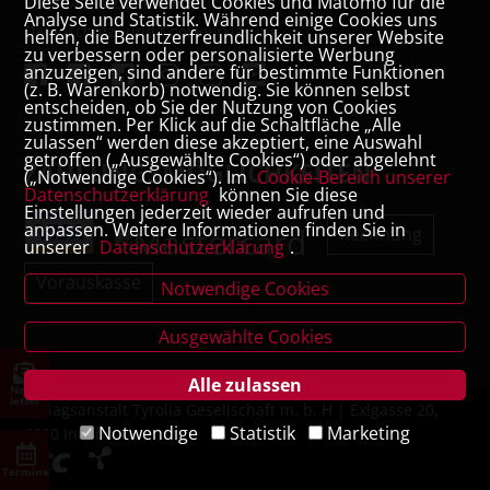
Diese Seite verwendet Cookies und Matomo für die
VERTRAG WIDERRUFEN
Analyse und Statistik. Während einige Cookies uns
Datenschutz- und Cookieerklärung
helfen, die Benutzerfreundlichkeit unserer Website
zu verbessern oder personalisierte Werbung
anzuzeigen, sind andere für bestimmte Funktionen
(z. B. Warenkorb) notwendig. Sie können selbst
entscheiden, ob Sie der Nutzung von Cookies
zustimmen. Per Klick auf die Schaltfläche „Alle
zulassen“ werden diese akzeptiert, eine Auswahl
getroffen („Ausgewählte Cookies“) oder abgelehnt
ZAHLUNGSMÖGLICHKEITEN
(„Notwendige Cookies“). Im
Cookie-Bereich unserer
Datenschutzerklärung
können Sie diese
Einstellungen jederzeit wieder aufrufen und
anpassen. Weitere Informationen finden Sie in
Rechnung
unserer
Datenschutzerklärung
.
Vorauskasse
Notwendige Cookies
Ausgewählte Cookies
Alle zulassen
News
letter
Verlagsanstalt Tyrolia Gesellschaft m. b. H | Exlgasse 20,
Notwendige
Statistik
Marketing
6020 Innsbruck
Termine