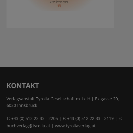
KONTAKT
Verlagsanstalt Tyrolia Gesellschaft m. b. H | Exlgasse 20,
6020 Innsbruck
T:
+43 (0) 512 22 33 - 2205
| F: +43 (0) 512 22 33 - 2119 | E:
buchverlag@tyrolia.at
|
www.tyroliaverlag.at