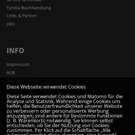
Tyrolia Buchhandlung
Links & Partner
Jobs
INFO
Impressum
AGB
Barrierefreiheit
Diese Webseite verwendet Cookies
Widerrufsrecht
Diese Seite verwendet Cookies und Matomo für die
VERTRAG WIDERRUFEN
Analyse und Statistik. Während einige Cookies uns
Datenschutz- und Cookieerklärung
helfen, die Benutzerfreundlichkeit unserer Website
zu verbessern oder personalisierte Werbung
anzuzeigen, sind andere für bestimmte Funktionen
(z. B. Warenkorb) notwendig. Sie können selbst
entscheiden, ob Sie der Nutzung von Cookies
zustimmen. Per Klick auf die Schaltfläche „Alle
zulassen“ werden diese akzeptiert, eine Auswahl