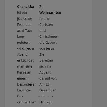
Chanukka
Zu
ist ein
Weihnachten
jüdisches
feiern
Fest, das
Christen
acht Tage
und
lang
Christinnen
gefeiert
die Geburt
wird. Jeden
von Jesus.
Abend
Sie
entzündet
bereiten
man eine
sich im
Kerze an
Advent
einem
darauf vor.
besonderen
Am 25.
Leuchter.
Dezember
Das
oder am
erinnert an
Heiligen