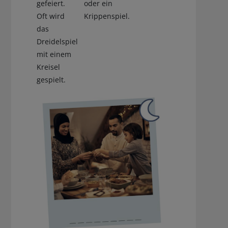
gefeiert.
oder ein
Oft wird
Krippenspiel.
das
Dreidelspiel
mit einem
Kreisel
gespielt.