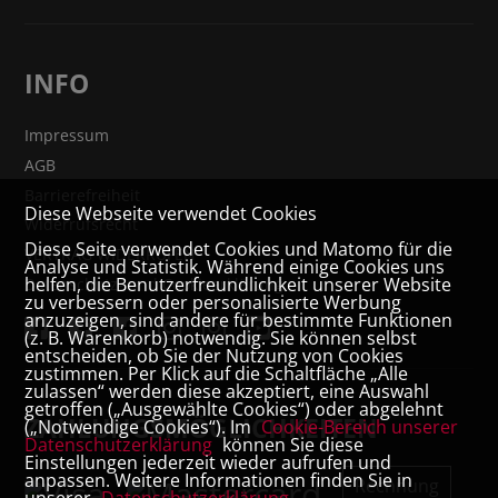
INFO
Impressum
AGB
Barrierefreiheit
Diese Webseite verwendet Cookies
Widerrufsrecht
Diese Seite verwendet Cookies und Matomo für die
VERTRAG WIDERRUFEN
Analyse und Statistik. Während einige Cookies uns
helfen, die Benutzerfreundlichkeit unserer Website
Datenschutz- und Cookieerklärung
zu verbessern oder personalisierte Werbung
anzuzeigen, sind andere für bestimmte Funktionen
(z. B. Warenkorb) notwendig. Sie können selbst
entscheiden, ob Sie der Nutzung von Cookies
zustimmen. Per Klick auf die Schaltfläche „Alle
zulassen“ werden diese akzeptiert, eine Auswahl
getroffen („Ausgewählte Cookies“) oder abgelehnt
ZAHLUNGSMÖGLICHKEITEN
(„Notwendige Cookies“). Im
Cookie-Bereich unserer
Datenschutzerklärung
können Sie diese
Einstellungen jederzeit wieder aufrufen und
anpassen. Weitere Informationen finden Sie in
Rechnung
unserer
Datenschutzerklärung
.